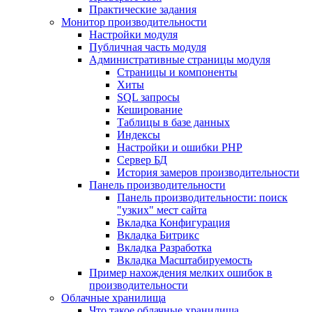
Практические задания
Монитор производительности
Настройки модуля
Публичная часть модуля
Административные страницы модуля
Страницы и компоненты
Хиты
SQL запросы
Кеширование
Таблицы в базе данных
Индексы
Настройки и ошибки PHP
Сервер БД
История замеров производительности
Панель производительности
Панель производительности: поиск
"узких" мест сайта
Вкладка Конфигурация
Вкладка Битрикс
Вкладка Разработка
Вкладка Масштабируемость
Пример нахождения мелких ошибок в
производительности
Облачные хранилища
Что такое облачные хранилища