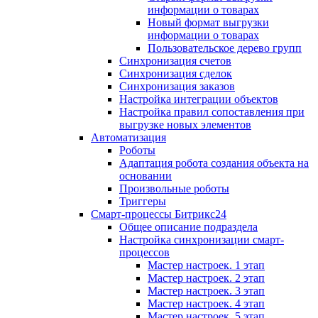
информации о товарах
Новый формат выгрузки
информации о товарах
Пользовательское дерево групп
Синхронизация счетов
Синхронизация сделок
Синхронизация заказов
Настройка интеграции объектов
Настройка правил сопоставления при
выгрузке новых элементов
Автоматизация
Роботы
Адаптация робота создания объекта на
основании
Произвольные роботы
Триггеры
Смарт-процессы Битрикс24
Общее описание подраздела
Настройка синхронизации смарт-
процессов
Мастер настроек. 1 этап
Мастер настроек. 2 этап
Мастер настроек. 3 этап
Мастер настроек. 4 этап
Мастер настроек. 5 этап