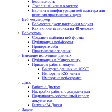
Безопасность
Локальный кеш в кластере
Варианты конфигурации веб-кластера для
решения практических задач
Веб-мессенджер
Веб-мессенджер: настройки модуля
Как включить звонки на 48 человек
Веб-формы
Создание шаблона веб-формы
Публикация веб-формы
Проверьте себя
Практические задания
Внешние источники данных
Публикация в Живую ленту
Примеры работы модуля
Выгрузка данных из 1С:УТ
Импорт из RSS-ленты
Импорт из веб-сервиса
Диск
Работа с Диском
Настройка работы с документами
Подключить собственный сервер
документов
Битрикс24 Доски
Задачи