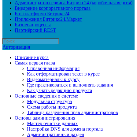
Администратор сервиса Битрикс24 (коробочная версия)
Внедрение корпоративного портала
Бот платформа Битрикс24
Приложения Битрикс24.Маркет
Бизнес-процессы
Партнёрский REST
Авторизация
Описание курса
Самая первая глава
Справочная информация
Как отформатирован текст в курсе
Видеоматериалы к курсу
Где практиковаться и выполнять задания
Как узнать редакцию продукта
Основные сведения о системе
Модульная структура
Схема работы продукта
Таблица разделения прав администраторов
Основы администрирования
Мастер очистки данных
Настройка DNS для домена портала
Административный раздел