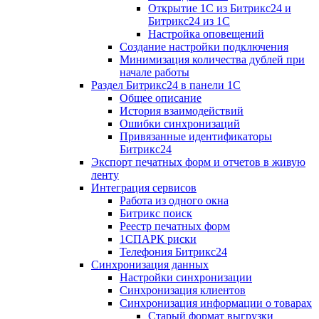
Открытие 1С из Битрикс24 и
Битрикс24 из 1С
Настройка оповещений
Создание настройки подключения
Минимизация количества дублей при
начале работы
Раздел Битрикс24 в панели 1С
Общее описание
История взаимодействий
Ошибки синхронизаций
Привязанные идентификаторы
Битрикс24
Экспорт печатных форм и отчетов в живую
ленту
Интеграция сервисов
Работа из одного окна
Битрикс поиск
Реестр печатных форм
1СПАРК риски
Телефония Битрикс24
Синхронизация данных
Настройки синхронизации
Синхронизация клиентов
Синхронизация информации о товарах
Старый формат выгрузки