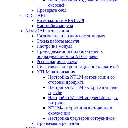
очередей
Проверьте себя
REST API
Возможности REST API
Настройки модуля
AD/LDAP интеграция
Назначение и возможности модуля
Схема работы модуля
Настройка модуля
Принадлежность пользователей к
подразделениям на AD-сервере
Регистрация сервера
Пошаговая синхронизация пользователей
NTLM авторизация
Настройка NTLM авторизации со
стороны продукта
Настройка NTLM-авторизации для
Apache
Настройка NTLM модуля Linux для
Битрикс
NTLM-авторизация в стороннем
окружении
Настройка браузеров сотрудников
Проблемы и решения