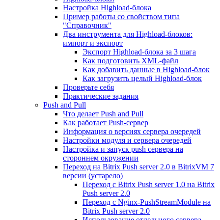
Настройка Highload-блока
Пример работы со свойством типа
"Справочник"
Два инструмента для Highload-блоков:
импорт и экспорт
Экспорт Highload-блока за 3 шага
Как подготовить XML-файл
Как добавить данные в Highload-блок
Как загрузить целый Highload-блок
Проверьте себя
Практические задания
Push and Pull
Что делает Push and Pull
Как работает Push-сервер
Информация о версиях сервера очередей
Настройки модуля и сервера очередей
Настройка и запуск push сервера на
стороннем окружении
Переход на Bitrix Push server 2.0 в BitrixVM 7
версии (устарело)
Переход с Bitrix Push server 1.0 на Bitrix
Push server 2.0
Переход с Nginx-PushStreamModule на
Bitrix Push server 2.0
Использование отдельного сервера