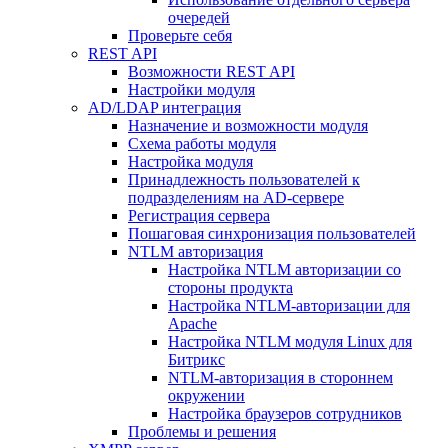
очередей
Проверьте себя
REST API
Возможности REST API
Настройки модуля
AD/LDAP интеграция
Назначение и возможности модуля
Схема работы модуля
Настройка модуля
Принадлежность пользователей к
подразделениям на AD-сервере
Регистрация сервера
Пошаговая синхронизация пользователей
NTLM авторизация
Настройка NTLM авторизации со
стороны продукта
Настройка NTLM-авторизации для
Apache
Настройка NTLM модуля Linux для
Битрикс
NTLM-авторизация в стороннем
окружении
Настройка браузеров сотрудников
Проблемы и решения