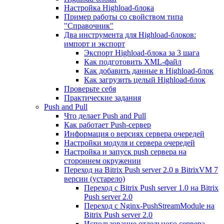
Настройка Highload-блока
Пример работы со свойством типа
"Справочник"
Два инструмента для Highload-блоков:
импорт и экспорт
Экспорт Highload-блока за 3 шага
Как подготовить XML-файл
Как добавить данные в Highload-блок
Как загрузить целый Highload-блок
Проверьте себя
Практические задания
Push and Pull
Что делает Push and Pull
Как работает Push-сервер
Информация о версиях сервера очередей
Настройки модуля и сервера очередей
Настройка и запуск push сервера на
стороннем окружении
Переход на Bitrix Push server 2.0 в BitrixVM 7
версии (устарело)
Переход с Bitrix Push server 1.0 на Bitrix
Push server 2.0
Переход с Nginx-PushStreamModule на
Bitrix Push server 2.0
Использование отдельного сервера