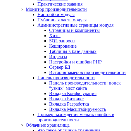
Практические задания
Монитор производительности
Настройки модуля
Публичная часть модуля
Административные страницы модуля
Страницы и компоненты
Хиты
SQL запросы
Кеширование
Таблицы в базе данных
Индексы
Настройки и ошибки PHP
Сервер БД
История замеров производительности
Панель производительности
Панель производительности: поиск
"узких" мест сайта
Вкладка Конфигурация
Вкладка Битрикс
Вкладка Разработка
Вкладка Масштабируемость
Пример нахождения мелких ошибок в
производительности
Облачные хранилища
Что такое облачные хранилища