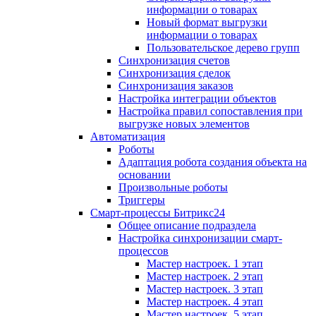
информации о товарах
Новый формат выгрузки
информации о товарах
Пользовательское дерево групп
Синхронизация счетов
Синхронизация сделок
Синхронизация заказов
Настройка интеграции объектов
Настройка правил сопоставления при
выгрузке новых элементов
Автоматизация
Роботы
Адаптация робота создания объекта на
основании
Произвольные роботы
Триггеры
Смарт-процессы Битрикс24
Общее описание подраздела
Настройка синхронизации смарт-
процессов
Мастер настроек. 1 этап
Мастер настроек. 2 этап
Мастер настроек. 3 этап
Мастер настроек. 4 этап
Мастер настроек. 5 этап