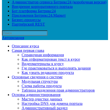
Администратор сервиса Битрикс24 (коробочная версия)
Внедрение корпоративного портала
Бот платформа Битрикс24
Приложения Битрикс24.Маркет
Бизнес-процессы
Партнёрский REST
Авторизация
Описание курса
Самая первая глава
Справочная информация
Как отформатирован текст в курсе
Видеоматериалы к курсу
Где практиковаться и выполнять задания
Как узнать редакцию продукта
Основные сведения о системе
Модульная структура
Схема работы продукта
Таблица разделения прав администраторов
Основы администрирования
Мастер очистки данных
Настройка DNS для домена портала
Административный раздел