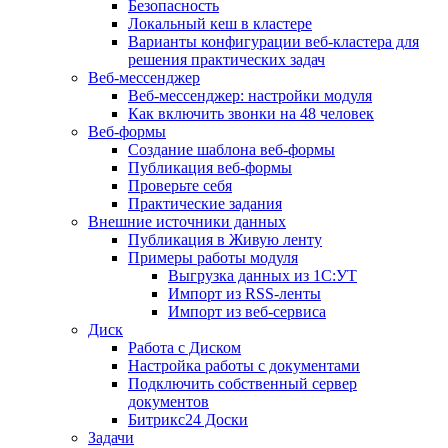
Безопасность
Локальный кеш в кластере
Варианты конфигурации веб-кластера для
решения практических задач
Веб-мессенджер
Веб-мессенджер: настройки модуля
Как включить звонки на 48 человек
Веб-формы
Создание шаблона веб-формы
Публикация веб-формы
Проверьте себя
Практические задания
Внешние источники данных
Публикация в Живую ленту
Примеры работы модуля
Выгрузка данных из 1С:УТ
Импорт из RSS-ленты
Импорт из веб-сервиса
Диск
Работа с Диском
Настройка работы с документами
Подключить собственный сервер
документов
Битрикс24 Доски
Задачи