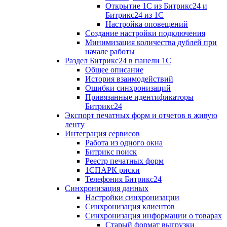
Открытие 1С из Битрикс24 и
Битрикс24 из 1С
Настройка оповещений
Создание настройки подключения
Минимизация количества дублей при
начале работы
Раздел Битрикс24 в панели 1С
Общее описание
История взаимодействий
Ошибки синхронизаций
Привязанные идентификаторы
Битрикс24
Экспорт печатных форм и отчетов в живую
ленту
Интеграция сервисов
Работа из одного окна
Битрикс поиск
Реестр печатных форм
1СПАРК риски
Телефония Битрикс24
Синхронизация данных
Настройки синхронизации
Синхронизация клиентов
Синхронизация информации о товарах
Старый формат выгрузки