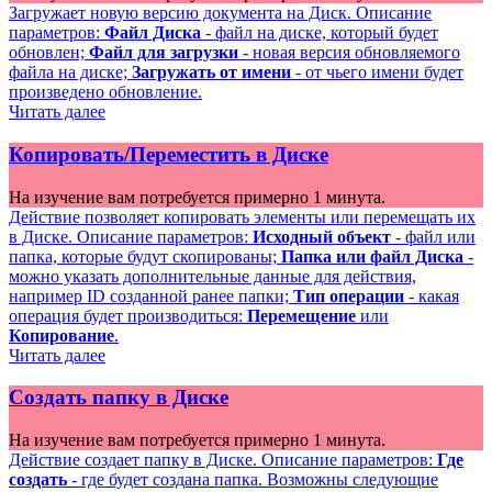
Загружает новую версию документа на Диск. Описание
параметров:
Файл Диска
- файл на диске, который будет
обновлен;
Файл для загрузки
- новая версия обновляемого
файла на диске;
Загружать от имени
- от чьего имени будет
произведено обновление.
Читать далее
Копировать/Переместить в Диске
На изучение вам потребуется примерно 1 минута.
Действие позволяет копировать элементы или перемещать их
в Диске. Описание параметров:
Исходный объект
- файл или
папка, которые будут скопированы;
Папка или файл Диска
-
можно указать дополнительные данные для действия,
например ID созданной ранее папки;
Тип операции
- какая
операция будет производиться:
Перемещение
или
Копирование
.
Читать далее
Создать папку в Диске
На изучение вам потребуется примерно 1 минута.
Действие создает папку в Диске. Описание параметров:
Где
создать
- где будет создана папка. Возможны следующие