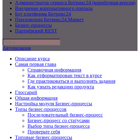
Администратор сервиса Битрикс24 (коробочная версия)
Внедрение корпоративного портала
Бот платформа Битрикс24
Приложения Битрикс24.Маркет
Бизнес-процессы
Партнёрский REST
Авторизация
Описание курса
Самая первая глава
Справочная информация
Как отформатирован текст в курсе
Где практиковаться и выполнять задания
Как узнать редакцию продукта
Глоссарий
Общая информация
Настройка модуля Бизнес-процессы
Типы бизнес-процессов
Последовательный бизнес-процесс
Бизнес-процесс со статусами
Выбор типа бизнес-процесса
Проверьте себя
Типовые бизнес-процессы