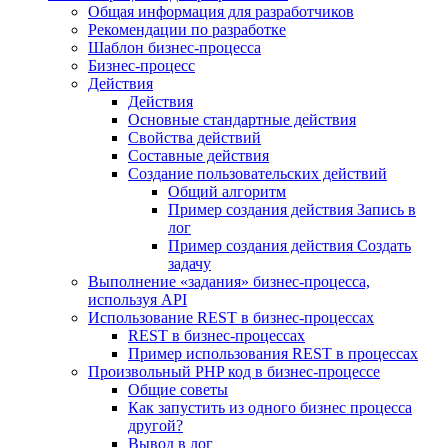
Общая информация для разработчиков
Рекомендации по разработке
Шаблон бизнес-процесса
Бизнес-процесс
Действия
Действия
Основные стандартные действия
Свойства действий
Составные действия
Создание пользовательских действий
Общий алгоритм
Пример создания действия Запись в
лог
Пример создания действия Создать
задачу
Выполнение «задания» бизнес-процесса,
используя API
Использование REST в бизнес-процессах
REST в бизнес-процессах
Пример использования REST в процессах
Произвольный PHP код в бизнес-процессе
Общие советы
Как запустить из одного бизнес процесса
другой?
Вывод в лог