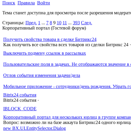
Поиск
Правила
Войти
Тема станет доступна для просмотра после разрешения модерат
Страницы:
Пред.
1
...
7
8
9
10
11
...
393
След.
Корпоративный портал (Гостевой форум)
Получить свойства товара в сделке Битрикс24
Как получить все свойства всех товаров из сделки Битрикс 24
·
Выключить подмену ссылок в рассылках
Пользовательские поля в задачах. Не отображаются значение в
Отлов события изменения задачи/дела
Мобильное приложение - сотрудники/день рождения. Убрать г
Bitrix24 события
Bitrix24 события
·
IBLOCK_CODE
Корпоративный портал для нескольких юрлиц в группе компа
Вопрос: возможно ли на базе аккаута Битрикс24 одного юрлиц
new BX.UI.EntitySelector.Dialog