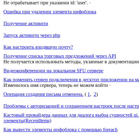
Не отрабатывает при указании id: 'user'.
·
Ошибка при удалении элемента инфоблока
Получение активити
Запуск активити через php
Как настроить входящую почту?
Получение списка торговых предложений через API
Не получается использовать методы, укзанные в документации
Видеоконференции на локальном SFU сервере
Как поменять сервер подключения в десктоп приложении на м
Изменилось имя сервера, теперь не можем войти
·
Операция создания письма отменена.
(
1
,
2
)
Проблемы с авторизацией и сохранением настроек после наст
Кастовый провайдера данных для диалога выбоа сущностей ui.e
элементы(RecentItems)
Как вывести элементы инфоблока с помощью foreach