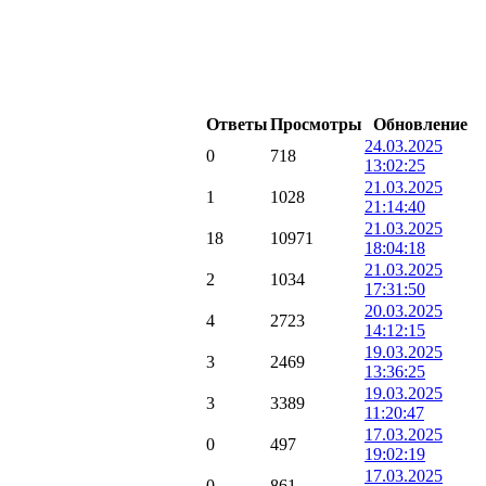
Ответы
Просмотры
Обновление
24.03.2025
0
718
13:02:25
21.03.2025
1
1028
21:14:40
21.03.2025
18
10971
18:04:18
21.03.2025
2
1034
17:31:50
20.03.2025
4
2723
14:12:15
19.03.2025
3
2469
13:36:25
19.03.2025
3
3389
11:20:47
17.03.2025
0
497
19:02:19
17.03.2025
0
861