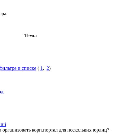
ора.
Темы
 фильтре и списке
(
1
,
2
)
од
ний
а организовать корп.портал для нескольких юрлиц?
·