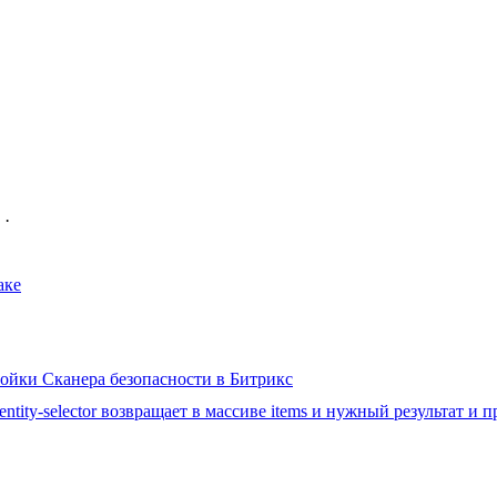
·
аке
ройки Сканера безопасности в Битрикс
ntity-selector возвращает в массиве items и нужный результат 