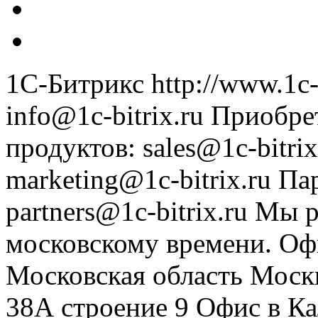
1С-Битрикс
http://www.1c-
info@1c-bitrix.ru
Приобре
продуктов
:
sales@1c-bitrix
marketing@1c-bitrix.ru
Па
partners@1c-bitrix.ru
Мы р
московскому времени.
Оф
Московская область
Моск
38А строение 9
Офис в К