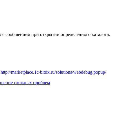
о с сообщением при открытии определённого каталога.
:
http://marketplace.1c-bitrix.ru/solutions/webdebug.popup/
решение сложных проблем