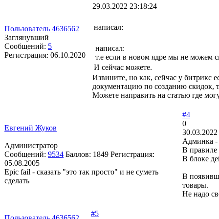
29.03.2022 23:18:24
написал:
Пользователь 4636562
Заглянувший
Сообщений:
5
написал:
Регистрация:
06.10.2020
т.е если в новом ядре мы не можем с
И сейчас можете.
Извините, но как, сейчас у битрикс 
документацию по созданию скидок, та
Можете направить на статью где мог
#4
0
Евгений Жуков
30.03.2022
Админка -
Администратор
В правиле 
Сообщений:
9534
Баллов:
1849
Регистрация:
В блоке де
05.08.2005
Epic fail - сказать "это так просто" и не суметь
В появивш
сделать
товары.
Не надо св
#5
Пользователь 4636562