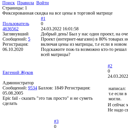
Поиск
Правила
Войти
Страницы:
1
Фиксированная скидка на все цены в торговой матрице
#1
Пользователь
0
4636562
24.03.2022 16:01:58
Заглянувший
Добрый день! Был у нас один проект, на оче
Сообщений:
5
Проект (интернет-магазин) в 80% товарах и
Регистрация:
включая цены из матрицы, т.е если в новом 
06.10.2020
Подскажите пож-та возможно кто-то решал 
всей матрицы?
#2
0
Евгений Жуков
24.03.2022
Администратор
Сообщений:
9534
Баллов:
1849
Регистрация:
написал:
05.08.2005
т.е если 
Epic fail - сказать "это так просто" и не суметь
могли.
сделать
И сейчас 
Не надо с
#3
0