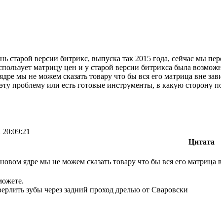
нь старой версии битрикс, выпуска так 2015 года, сейчас мы пер
спользует матрицу цен и у старой версии битрикса была возмож
ядре мы не можем сказать товару что бы вся его матрица вне зави
эту проблему или есть готовые инструменты, в какую сторону п
 20:09:21
Цитата
в новом ядре мы не можем сказать товару что бы вся его матрица в
можете.
верлить зубы через задний проход дрелью от Сваровски