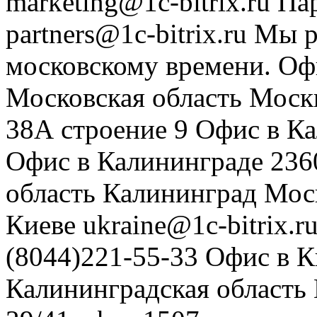
marketing@1c-bitrix.ru
Па
partners@1c-bitrix.ru
Мы р
московскому времени.
Оф
Московская область
Моск
38А строение 9
Офис в К
Офис в Калининграде
236
область
Калининград
Мос
Киеве
ukraine@1c-bitrix.r
(8044)221-55-33
Офис в К
Калининградская область