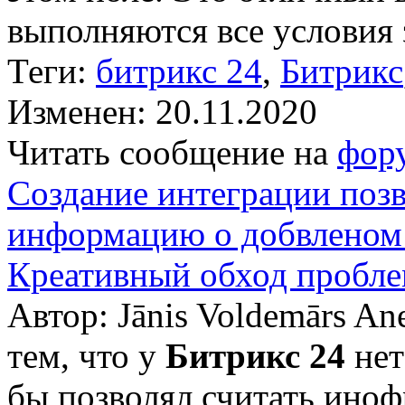
выполняются все условия з
Теги:
битрикс 24
,
Битрикс
Изменен: 20.11.2020
Читать сообщение на
фор
Создание интеграции поз
информацию о добвленом к
Креативный обход пробле
Автор: Jānis Voldemārs An
тем, что у
Битрикс 24
нет
бы позволял считать иноф