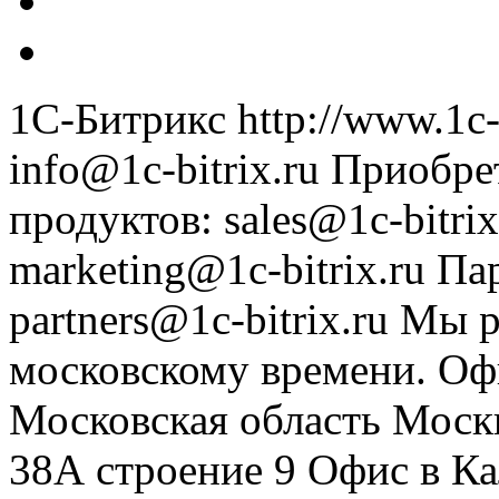
1С-Битрикс
http://www.1c-
info@1c-bitrix.ru
Приобре
продуктов
:
sales@1c-bitrix
marketing@1c-bitrix.ru
Па
partners@1c-bitrix.ru
Мы р
московскому времени.
Оф
Московская область
Моск
38А строение 9
Офис в К