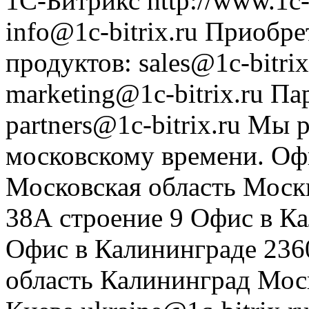
1С-Битрикс
http://www.1c-
info@1c-bitrix.ru
Приобре
продуктов
:
sales@1c-bitrix
marketing@1c-bitrix.ru
Па
partners@1c-bitrix.ru
Мы р
московскому времени.
Оф
Московская область
Моск
38А строение 9
Офис в К
Офис в Калининграде
236
область
Калининград
Мос