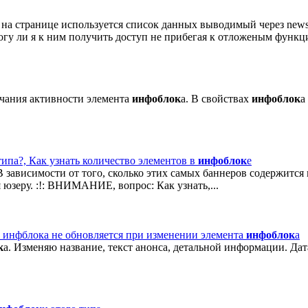
на странице используется список данных выводимый через news.l
могу ли я к ним получить доступ не прибегая к отложеным функ
нчания активности элемента
инфоблок
а. В свойствах
инфоблок
а
типа?, Как узнать количество элементов в
инфоблок
е
В зависимости от того, сколько этих самых баннеров содержится
юзеру. :!: ВНИМАНИЕ, вопрос: Как узнать,...
а инфблока не обновляется при изменении элемента
инфоблок
а
к
а. Изменяю название, текст анонса, детальной информации. Дат