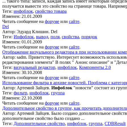
... такого типа: записи, каждая запись имеет некоторый опред
получается вывести это свойство на странице товара. Например
Теги:
инфоблок
,
свойство товара
Изменен: 21.01.2009
Читать сообщение на
форуме
или
сайте
.
Del
Автор: Эдуард Клишин. Del
Теги:
Инфоблок
,
вывод
,
поля
,
свойства
,
порядок
Изменен: 01.01.2009
Читать сообщение на
форуме
или
сайте
.
Отображение визуального редактора в при использовании комп
Автор: sadm. Приветствую. Интересует возможность использов
редактирования элемента" В полях " Анонс описание" и "Дета
Теги:
визуальный редактор
,
инфоблок
,
Компоненты 2.0
Изменен: 30.10.2008
Читать сообщение на
форуме
или
сайте
.
Использование фильтра в архиве новостей. Проблема с категор
Автор: Артемий Зайцев.
Инфоблок
"новости" состоит из групп 
Теги:
фильтр
,
инфоблок
,
группа
Изменен: 22.10.2008
Читать сообщение на
форуме
или
сайте
.
Дополнительное свойство в группе, как прочитать дополнител
Автор: Артемий Зайцев. Было создано дополнительное свойст
дополнительное свойство было создано ...
Теги:
Дополнительное свойство
,
инфоблок
,
группа
,
CDBResult