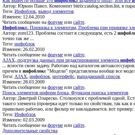
Как вывести больше 1го
инфоблок
а заданного типа?, или все
и
Автор: Юркин Павел. Компонент bitrix:catalog.section.list, в п
Теги:
Инфоблок
,
вывод элементов
Изменен: 12.04.2010
Читать сообщение на
форуме
или
сайте
.
Инфоблок
и. Привязка к элементам, Проблема при привязке эл
Автор: zom123. Проблема состоит в следующем, есть 2
инфобл
точно так же ...
Теги:
инфоблок
Изменен: 26.02.2010
Читать сообщение на
форуме
или
сайте
.
AJAX, подгрузка данных при редактировании элемента
инфоб
... ясности свою задачу. Работаю над каталогом автоаксессуаро
причем в
инфоблок
е "Модели" представлены вообще все модели
Теги:
AJAX
,
инфоблок
,
интерфейс
,
выпадающий список
Изменен: 28.03.2009
Читать сообщение на
форуме
или
сайте
.
Поиск элементов информ блока, Функция поиска элементов
Автор: Дмитрий Олареско. Столкнулся с проблемой одной. Ест
такого элемента (проверка идет только по свойствам, так как в
правильно работаю, или фильтр не накладывается. вот пример: $PR
Теги:
Инфоблок
Изменен: 02.03.2009
Читать сообщение на
форуме
или
сайте
.
Дополнительные свойства