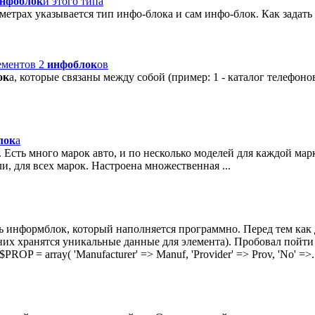
нфоблок
и этого типа
араметрах указывается тип инфо-блока и сам инфо-блок. Как задат
ементов 2
инфоблок
ов
ок
а, которые связаны между собой (пример: 1 - каталог телефонов
лок
а
в. Есть много марок авто, и по несколько моделей для каждой ма
, для всех марок. Настроена множественная ...
ь информблок, который наполняется программно. Перед тем как 
 них хранятся уникальные данные для элемента). Пробовал пойти ч
OP = array( 'Manufacturer' => Manuf, 'Provider' => Prov, 'No' =>.