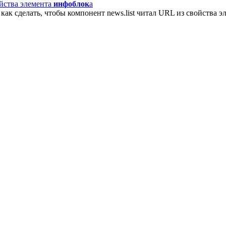
ойства элемента
инфоблок
а
как сделать, чтобы компонент news.list читал URL из свойства 