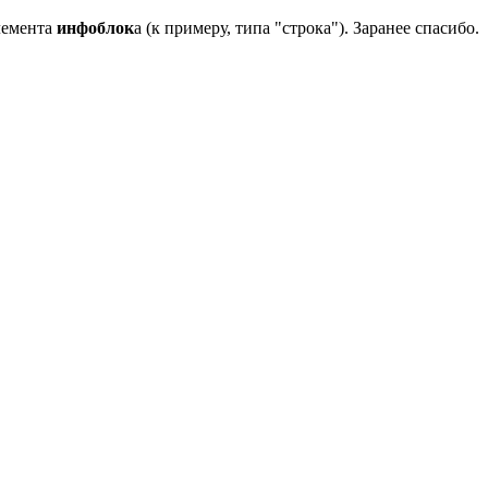
элемента
инфоблок
а (к примеру, типа "строка"). Заранее спасибо.