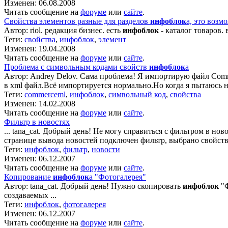
Изменен: 06.08.2008
Читать сообщение на
форуме
или
сайте
.
Свойства элементов разные для разделов
инфоблок
а, это возм
Автор: riol. редакция бизнес. есть
инфоблок
- каталог товаров. 
Теги:
свойства
,
инфоблок
,
элемент
Изменен: 19.04.2008
Читать сообщение на
форуме
или
сайте
.
Проблема с символьным кодами свойств
инфоблок
а
Автор: Andrey Delov. Сама проблема! Я импортирую файл Comm
в xml файл.Всё импортируется нормально.Но когда я пытаюсь н
Теги:
commerceml
,
инфоблок
,
символьный код
,
свойства
Изменен: 14.02.2008
Читать сообщение на
форуме
или
сайте
.
Фильтр в новостях
... tana_cat. Добрый день! Не могу справиться с фильтром в н
странице вывода новостей подключен фильтр, выбрано свойство
Теги:
инфоблок
,
фильтр
,
новости
Изменен: 06.12.2007
Читать сообщение на
форуме
или
сайте
.
Копирование
инфоблок
а "Фотогалерея"
Автор: tana_cat. Добрый день! Нужно скопировать
инфоблок
"Ф
создаваемых ...
Теги:
инфоблок
,
фотогалерея
Изменен: 06.12.2007
Читать сообщение на
форуме
или
сайте
.