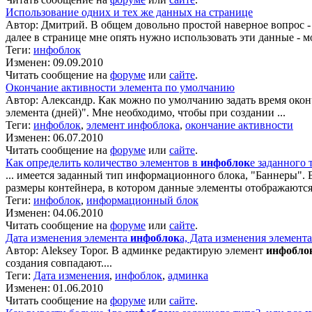
Использование одних и тех же данных на странице
Автор: Дмитрий. В общем довольно простой наверное вопрос - 
далее в странице мне опять нужно использовать эти данные - 
Теги:
инфоблок
Изменен: 09.09.2010
Читать сообщение на
форуме
или
сайте
.
Окончание активности элемента по умолчанию
Автор: Александр. Как можно по умолчанию задать время око
элемента (дней)". Мне необходимо, чтобы при создании ...
Теги:
инфоблок
,
элемент инфоблока
,
окончание активности
Изменен: 06.07.2010
Читать сообщение на
форуме
или
сайте
.
Как определить количество элементов в
инфоблок
е заданного 
... имеется заданный тип информационного блока, "Баннеры". 
размеры контейнера, в котором данные элементы отображаются 
Теги:
инфоблок
,
информационный блок
Изменен: 04.06.2010
Читать сообщение на
форуме
или
сайте
.
Дата изменения элемента
инфоблок
а, Дата изменения элемент
Автор: Aleksey Topor. В админке редактирую элемент
инфобло
создания совпадают....
Теги:
Дата изменения
,
инфоблок
,
админка
Изменен: 01.06.2010
Читать сообщение на
форуме
или
сайте
.