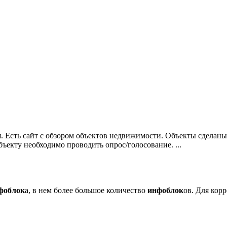
ся. Есть сайт с обзором объектов недвижимости. Объекты сделан
ъекту необходимо проводить опрос/голосование. ...
фоблок
а, в нем более большое количество
инфоблок
ов. Для кор