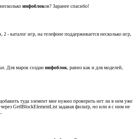
ь несколько
инфоблок
ов? Заранее спасибо!
, 2 - каталог игр, на телефоне поддерживается несколько игр,
рки. Для марок создан
инфоблок
, равно как и для моделей,
добавить туда элемент мне нужно проверить нет ли в нем уже
ерез GetIBlockElementList задавая фильтр, но или я с ним не
..