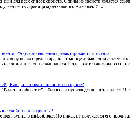
еленный для всех список свойств. Одним из свойств является ссы
, у меня есть страница музыкального Альбома. У ...
онента "Форма добавления / редактирования элемента"
ания визуального редактора, на странице добавления документо
льное описание" он не выводится. Подскажите как можно его по
ией., Как фильтровать новости по группе?
"Власть и общество", "Бизнесс и производство" и так далее. Над
ьное свойство для группы?
во для группы в
инфоблок
е. Но никак не получается его прочита