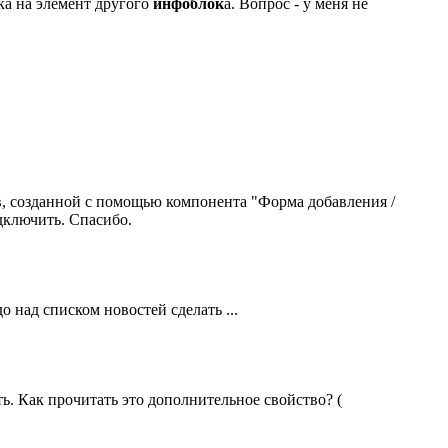
лка на элемент другого
инфоблок
а. Вопрос - у меня не
в, созданной с помощью компонента "Форма добавления /
дключить. Спасибо.
о над списком новостей сделать ...
ть. Как прочитать это дополнительное свойство? (