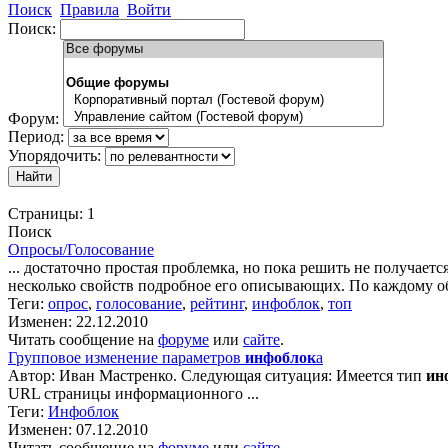
Поиск
Правила
Войти
Поиск:
Форум:
Период:
Упорядочить:
Страницы:
1
Поиск
Опросы/Голосование
... достаточно простая проблемка, но пока решить не получает
несколько свойств подробное его описывающих. По каждому об
Теги:
опрос
,
голосование
,
рейтинг
,
инфоблок
,
топ
Изменен: 22.12.2010
Читать сообщение на
форуме
или
сайте
.
Групповое изменение параметров
инфоблок
а
Автор: Иван Мастренко. Следующая ситуация: Имеется тип
ин
URL страницы информационного ...
Теги:
Инфоблок
Изменен: 07.12.2010
Читать сообщение на
форуме
или
сайте
.