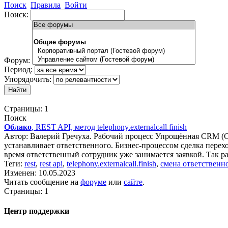
Поиск
Правила
Войти
Поиск:
Форум:
Период:
Упорядочить:
Страницы:
1
Поиск
Облако
, REST API, метод telephony.externalcall.finish
Автор: Валерий Гречуха. Рабочий процесс Упрощённая CRM (Сде
устанавливает ответственного. Бизнес-процессом сделка перехо
время ответственный сотрудник уже занимается заявкой. Так ра
Теги:
rest
,
rest api
,
telephony.externalcall.finish
,
смена ответственн
Изменен: 10.05.2023
Читать сообщение на
форуме
или
сайте
.
Страницы:
1
Центр поддержки