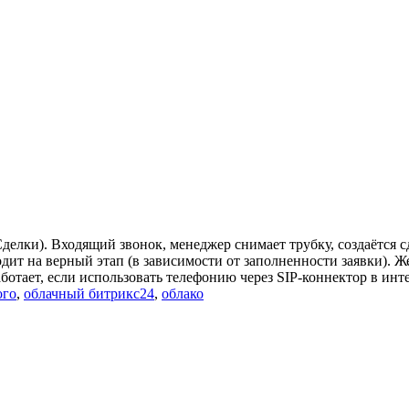
лки). Входящий звонок, менеджер снимает трубку, создаётся сд
дит на верный этап (в зависимости от заполненности заявки). Ж
ботает, если использовать телефонию через SIP-коннектор в инт
ого
,
облачный битрикс24
,
облако