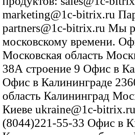
продуктов
:
sales@1c-bitrix
marketing@1c-bitrix.ru
Па
partners@1c-bitrix.ru
Мы р
московскому времени.
Оф
Московская область
Моск
38А строение 9
Офис в К
Офис в Калининграде
236
область
Калининград
Мос
Киеве
ukraine@1c-bitrix.r
(8044)221-55-33
Офис в К