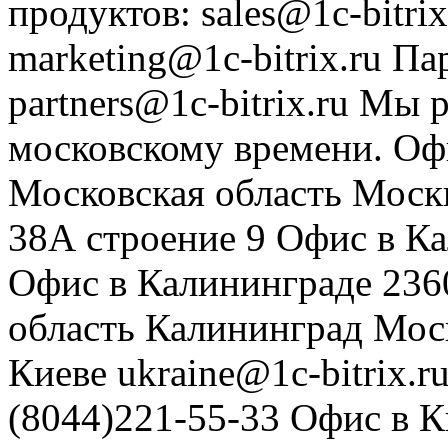
продуктов
:
sales@1c-bitrix
marketing@1c-bitrix.ru
Па
partners@1c-bitrix.ru
Мы р
московскому времени.
Оф
Московская область
Моск
38А строение 9
Офис в К
Офис в Калининграде
236
область
Калининград
Мос
Киеве
ukraine@1c-bitrix.r
(8044)221-55-33
Офис в К