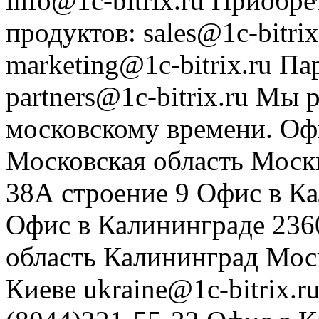
info@1c-bitrix.ru
Приобре
продуктов
:
sales@1c-bitrix
marketing@1c-bitrix.ru
Па
partners@1c-bitrix.ru
Мы р
московскому времени.
Оф
Московская область
Моск
38А строение 9
Офис в К
Офис в Калининграде
236
область
Калининград
Мос
Киеве
ukraine@1c-bitrix.r