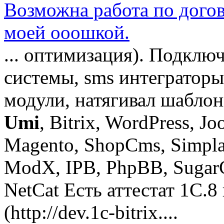
Возможна работа по догов
моей ооошкой.
... оптимизация). Подклю
системы, sms интеграторы
модули, натягивал шаблон
Umi
, Bitrix, WordPress, Jo
Magento, ShopCms, Simpl
ModX, IPB, PhpBB, Sugar
NetCat Есть аттестат 1C.8
(http://dev.1c-bitrix....