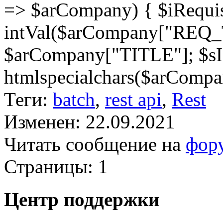
=> $arCompany) { $iRequis
intVal($arCompany["REQ_T
$arCompany["TITLE"]; $s
htmlspecialchars($arCompan
Теги:
batch
,
rest api
,
Rest
Изменен: 22.09.2021
Читать сообщение на
фор
Страницы:
1
Центр поддержки