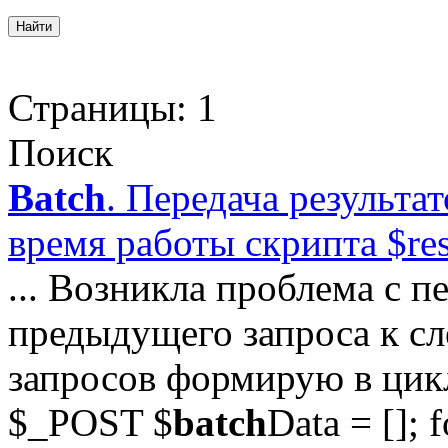
Страницы:
1
Поиск
Batch
. Передача результа
время работы скрипта $res
... Возникла проблема с п
предыдущего запроса к с
запросов формирую в цикл
$_POST $
batch
Data = []; 