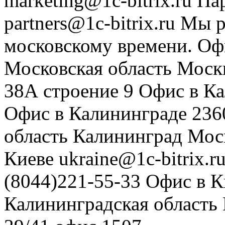
marketing@1c-bitrix.ru
Па
partners@1c-bitrix.ru
Мы р
московскому времени.
Оф
Московская область
Моск
38А строение 9
Офис в К
Офис в Калининграде
236
область
Калининград
Мос
Киеве
ukraine@1c-bitrix.r
(8044)221-55-33
Офис в К
Калининградская область