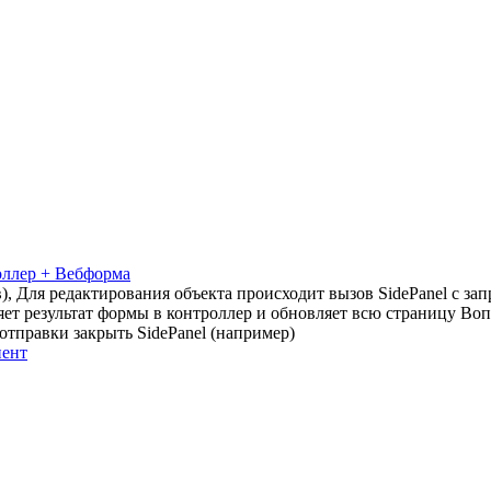
оллер + Вебформа
, Для редактирования объекта происходит вызов SidePanel с зап
ляет результат формы в контроллер и обновляет всю страницу Воп
отправки закрыть SidePanel (например)
нент