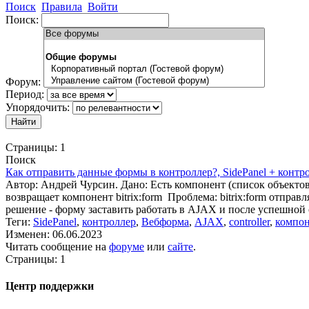
Поиск
Правила
Войти
Поиск:
Форум:
Период:
Упорядочить:
Страницы:
1
Поиск
Как отправить данные формы в контроллер?, SidePanel + контр
Автор: Андрей Чурсин. Дано: Есть компонент (список объектов)
возвращает компонент bitrix:form Проблема: bitrix:form отправ
решение - форму заставить работать в AJAX и после успешной 
Теги:
SidePanel
,
контроллер
,
Вебформа
,
AJAX
,
controller
,
компо
Изменен: 06.06.2023
Читать сообщение на
форуме
или
сайте
.
Страницы:
1
Центр поддержки