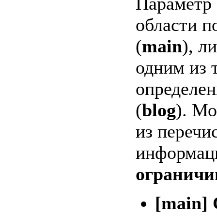
Параметр 
области п
(
main
), л
одним из 
определен
(
blog
). М
из перечи
информац
ограничи
[main]