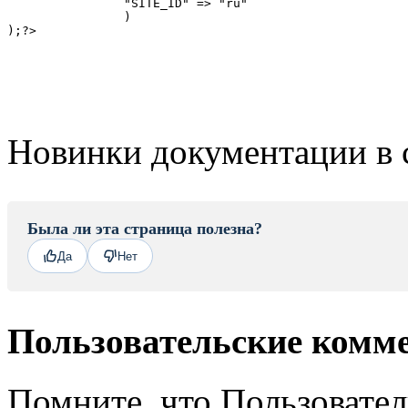
		"SITE_ID" => "ru"

		)

);?>
Новинки документации в 
Была ли эта страница полезна?
Да
Нет
Пользовательские комм
Помните, что Пользовате