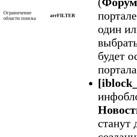
(
Форум
портале
Ограничение
arrFILTER
области поиска
один ил
выбрат
будет о
портала
[ibloc
инфобл
Новост
станут 
созданн