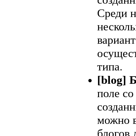
Среди н
несколь
вариан
осущест
типа.
[blog] 
поле со
созданн
можно в
блогов 