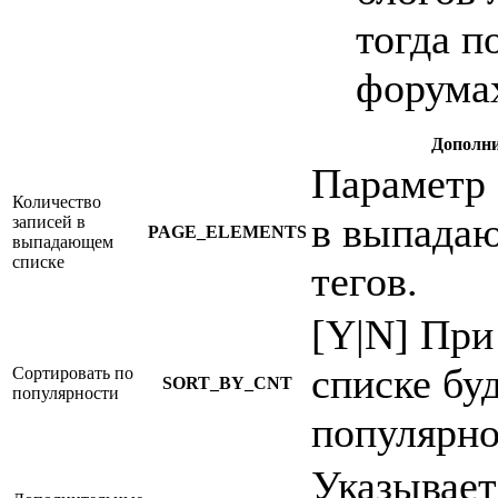
тогда п
форума
Дополни
Параметр 
Количество
в выпада
записей в
PAGE_ELEMENTS
выпадающем
списке
тегов.
[Y|N] При
списке бу
Сортировать по
SORT_BY_CNT
популярности
популярно
Указывает