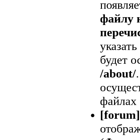
появляе
файлу 
перечи
указать
будет о
/about/
осущест
файлах
[forum
отображ