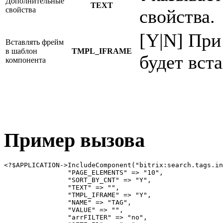
Дополнительные
TEXT
свойства
свойства.
[Y|N] При
Вставлять фрейм
в шаблон
TMPL_IFRAME
будет вст
компонента
Пример вызова
<?$APPLICATION->IncludeComponent("bitrix:search.tags.in
		"PAGE_ELEMENTS" => "10",

		"SORT_BY_CNT" => "Y",

		"TEXT" => "",

		"TMPL_IFRAME" => "Y",

		"NAME" => "TAG",

		"VALUE" => "",

		"arrFILTER" => "no",
