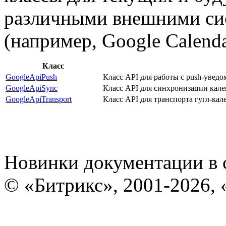
различными внешними си
(например, Google Calenda
Класс
GoogleApiPush
Класс API для работы с push-увед
GoogleApiSync
Класс API для синхронизации кален
GoogleApiTransport
Класс API для транспорта гугл-кал
Новинки документации в 
© «Битрикс», 2001-2026, 