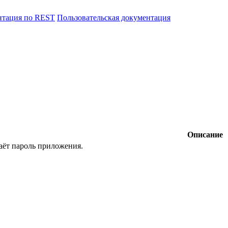
нтация по REST
Пользовательская документация
Описание
аёт пароль приложения.