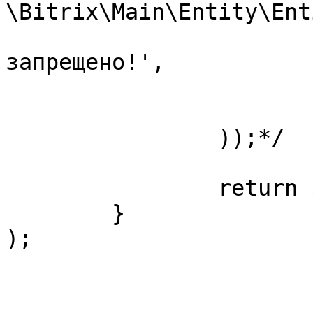
\Bitrix\Main\Entity\Ent
				'Удале
запрещено!',

				'DELETE_DIS
			)
		));*/

		return $result;

	}

);