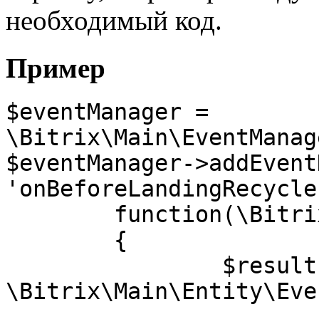
необходимый код.
Пример
$eventManager = 
\Bitrix\Main\EventManag
$eventManager->addEvent
'onBeforeLandingRecycle'
	function(\Bitrix\Main\Event $event)

	{

		$result = new 
\Bitrix\Main\Entity\Eve