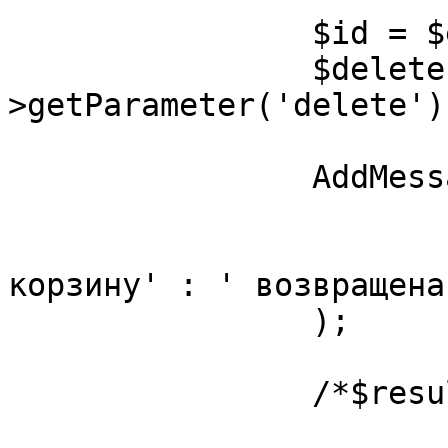
		$id = $event->getParameter('id');

		$delete = $event-
>getParameter('delete');
		AddMessage2Log(

			('запись ' . $id) .
			($delete ? ' перемещена 
корзину' : ' возвращена
		);

		/*$result->setErrors(array(

			new