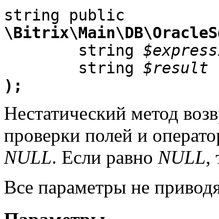
\Bitrix\Main\DB\OracleS

	string 
$express
	string 
$result
);
Нестатический метод воз
проверки полей и операто
NULL
. Если равно
NULL
,
Все параметры не приводя