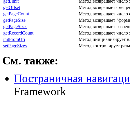
getLimit
Метод возвращает число 
getOffset
Метод возвращает смещен
getPageCount
Метод возвращает число с
getPageSize
Метод возвращает "форм
getPageSizes
Метод возвращает разреш
getRecordCount
Метод возвращает число 
initFromUri
Метод инициализирует н
setPageSizes
Метод контролирует разм
См. также:
Постраничная навигаци
Framework