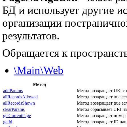
БД и использует другие и
организации постранично
результатов.
Обращается к пространст
\Main\Web
Метод
addParams
Метод возвращает URI с
allRecordsAllowed
Метод возвращает true ес
allRecordsShown
Метод возвращает true ес
clearParams
Метод сбрасывает URI из
getCurrentPage
Метод возвращает номер
getId
Метод возвращает ID на