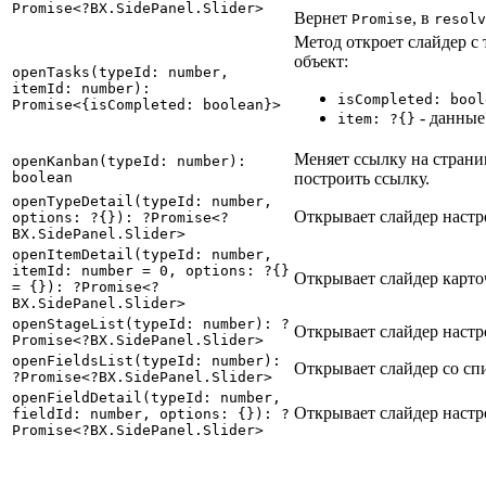
Promise<?BX.SidePanel.Slider>
Вернет
, в
Promise
resolv
Метод откроет слайдер с
объект:
openTasks(typeId: number,
itemId: number):
isCompleted: bool
Promise<{isCompleted: boolean}>
- данные
item: ?{}
Меняет ссылку на страни
openKanban(typeId: number):
boolean
построить ссылку.
openTypeDetail(typeId: number,
Открывает слайдер настр
options: ?{}): ?Promise<?
BX.SidePanel.Slider>
openItemDetail(typeId: number,
itemId: number = 0, options: ?{}
Открывает слайдер карто
= {}): ?Promise<?
BX.SidePanel.Slider>
openStageList(typeId: number): ?
Открывает слайдер настр
Promise<?BX.SidePanel.Slider>
openFieldsList(typeId: number):
Открывает слайдер со сп
?Promise<?BX.SidePanel.Slider>
openFieldDetail(typeId: number,
Открывает слайдер настр
fieldId: number, options: {}): ?
Promise<?BX.SidePanel.Slider>