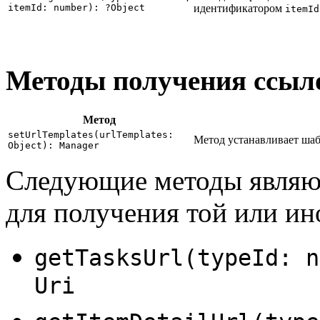
itemId: number): ?Object
идентификатором
itemId
Методы получения ссыл
Метод
setUrlTemplates(urlTemplates:
Метод устанавливает ша
Object): Manager
Следующие методы являю
для получения той или ин
getTasksUrl(typeId: n
Uri