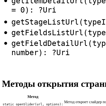
getItemDetailUrl(type
= 0): ?Uri
getStageListUrl(typeI
getFieldsListUrl(type
getFieldDetailUrl(typ
number): ?Uri
Методы открытия стран
Метод
Метод откроет слайдер п
static openSlider(url, options):