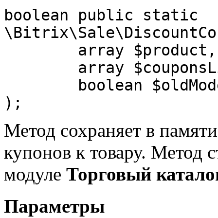
boolean public static 
\Bitrix\Sale\DiscountCo
	array $product,

	array $couponsList,

	boolean $oldMode = false

);
Метод сохраняет в памят
купонов к товару. Метод с
модуле
Торговый катало
Параметры