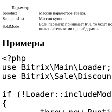
Параметр
$product
Массив параметров товара.
$couponsList
Массив купонов.
Если параметр принимает
true
, то будет 
$oldMode
пользовательскими провайдерами.
Примеры
<?php

use Bitrix\Main\Loader;

use Bitrix\Sale\Discoun
if (!Loader::includeMod
{
