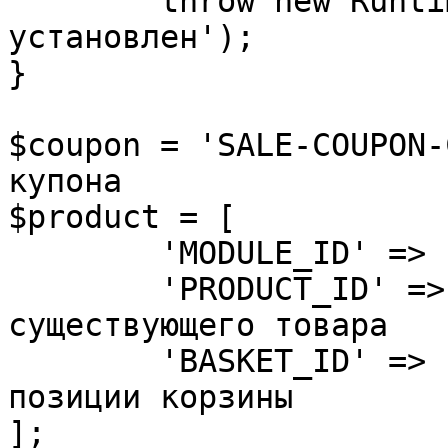
	throw new RuntimeException('Модуль sale не 
установлен');

}

$coupon = 'SALE-COUPON-
купона

$product = [

	'MODULE_ID' => 'catalog',

	'PRODUCT_ID' => 100, // Идентификатор 
существующего товара

	'BASKET_ID' => 'basket_item_1', // Код 
позиции корзины

];
