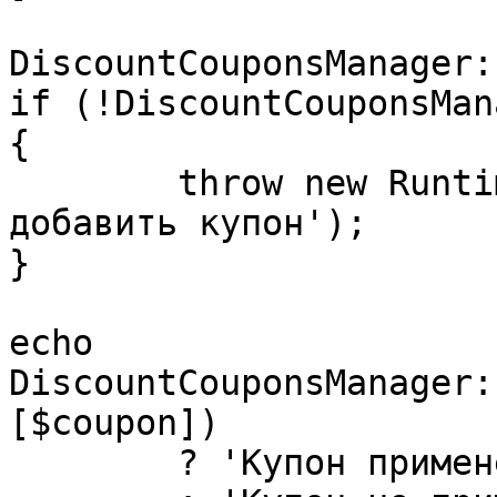
DiscountCouponsManager:
if (!DiscountCouponsMan
{

	throw new RuntimeException('Не удалось 
добавить купон');

}

echo 
DiscountCouponsManager:
[$coupon])

	? 'Купон применен к товару'
