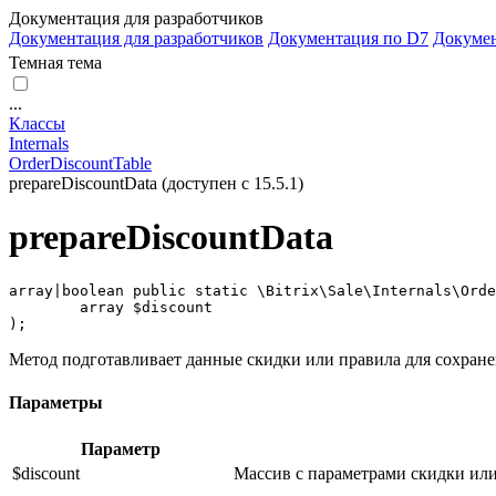
Документация для разработчиков
Документация для разработчиков
Документация по D7
Докуме
Темная тема
...
Классы
Internals
OrderDiscountTable
prepareDiscountData (доступен с 15.5.1)
prepareDiscountData
array|boolean public static \Bitrix\Sale\Internals\Orde
	array $discount

);
Метод подготавливает данные скидки или правила для сохране
Параметры
Параметр
$discount
Массив с параметрами скидки или