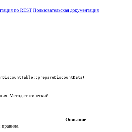
нтация по REST
Пользовательская документация
rDiscountTable::prepareDiscountData(

ния. Метод статический.
Описание
 правила.