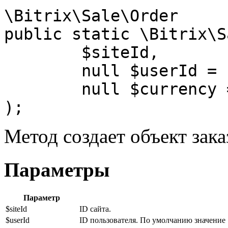
\Bitrix\Sale\Order

public static \Bitrix\S
	$siteId,

	null $userId = null,

	null $currency = null

);
Метод создает объект зака
Параметры
Параметр
$siteId
ID сайта.
$userId
ID пользователя. По умолчанию значение