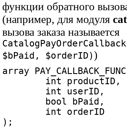
функции обратного вызова
(например, для модуля
ca
вызова заказа называется
CatalogPayOrderCallback
)
$bPaid, $orderID)
array PAY_CALLBACK_FUNC(
	int productID, 

	int userID,

	bool bPaid,

	int orderID

);