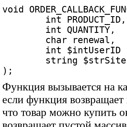
void ORDER_CALLBACK_FUNC
	int PRODUCT_ID, 

	int QUANTITY, 

	char renewal, 

	int $intUserID ,

	string $strSiteID]

);
Функция вызывается на ка
если функция возвращает 
что товар можно купить он
возвращает пустой массив,