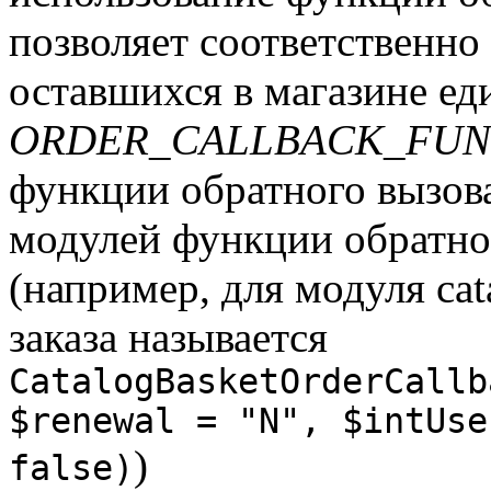
позволяет соответственно
оставшихся в магазине ед
ORDER_CALLBACK_FU
функции обратного вызова
модулей функции обратног
(например, для модуля ca
заказа называется
CatalogBasketOrderCallb
$renewal = "N", $intUse
)
false)