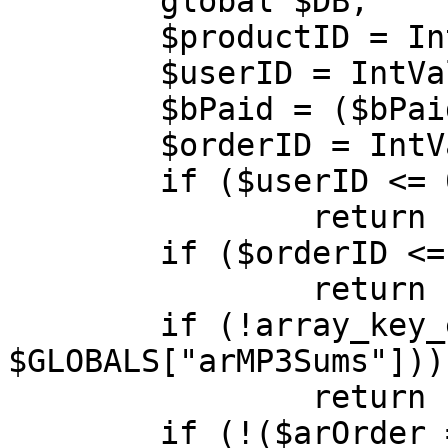
	global $DB;

	$productID = IntVal($productID);

	$userID = IntVal($userID);

	$bPaid = ($bPaid ? True : False);

	$orderID = IntVal($orderID);

	if ($userID <= 0)

		return False;

	if ($orderID <= 0)

		return False;

	if (!array_key_exists($productID, 
$GLOBALS["arMP3Sums"]))

		return False;

	if (!($arOrder = 