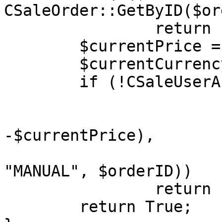
CSaleOrder::GetByID($or
		return False;

	$currentPrice = 10;

	$currentCurrency = "USD";

	if (!CSaleUserAccount::UpdateAccount(

			$userID, 
			($bPaid ? $currentPrice 
-$currentPrice), 

			$currentCurrency,
"MANUAL", $orderID))

		return False;

	return True;
