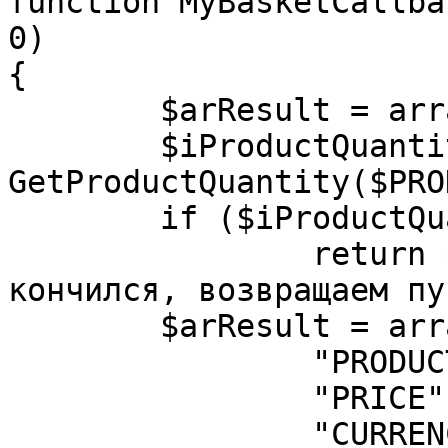
function MyBasketCallba
0)

{

	$arResult = array();

	$iProductQuantity = 
GetProductQuantity($PRO
	if ($iProductQuantity<=0)

		return $arResult;    // товар 
кончился, возвращаем пу
	$arResult = array(

		"PRODUCT_PRICE_ID" => 0,

		"PRICE" => 125.2,

		"CURRENCY" => "RUB",
