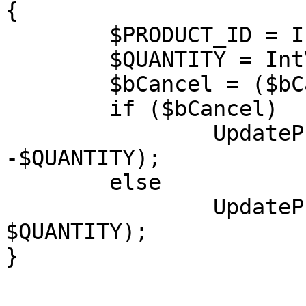
{

	$PRODUCT_ID = IntVal($PRODUCT_ID);

	$QUANTITY = IntVal($QUANTITY);

	$bCancel = ($bCancel ? True : False);

	if ($bCancel)

		UpdateProductQuantity($PRODUCT_ID, 
-$QUANTITY);

	else

		UpdateProductQuantity($PRODUCT_ID, 
$QUANTITY);

}