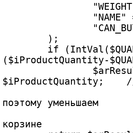
		"WEIGHT" => 530,

		"NAME" => "Чемодан кожаный",

		"CAN_BUY" => "Y"

	);

	if (IntVal($QUANTITY)>0 && 
($iProductQuantity-$QUA
		$arResult["QUANTITY"] = 
$iProductQuantity;    /
			// меньше, чем в корзине
поэтому уменьшаем 

			// количество товара в
корзине
