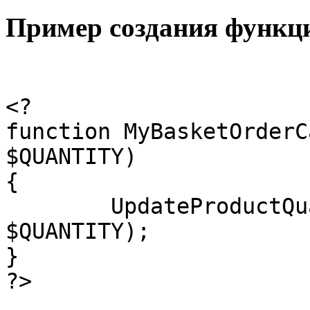
Пример создания функци
<?

function MyBasketOrderC
$QUANTITY)

{

	UpdateProductQuantity($PRODUCT_ID, 
$QUANTITY);

}

?>