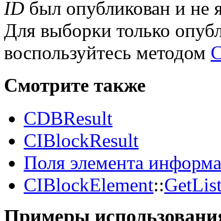
ID
был опубликован и не я
Для выборки только опуб
воспользуйтесь методом
C
Смотрите также
CDBResult
CIBlockResult
Поля элемента информа
CIBlockElement
::
GetList
Примеры использовани