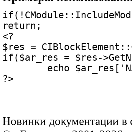
if(!CModule::IncludeMod
return; 

<?

$res = CIBlockElement::
if($ar_res = $res->GetN
	echo $ar_res['NAME'];

?>
Новинки документации в 