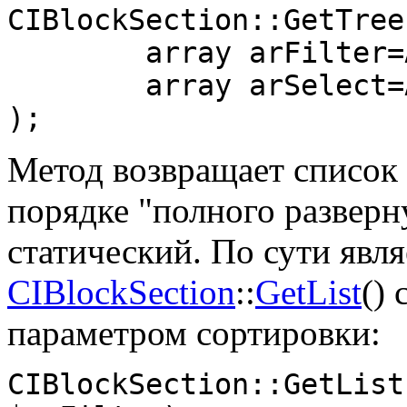
CIBlockSection::GetTree
	array arFilter=Array(),

	array arSelect=Array()

);
Метод возвращает список 
порядке "полного разверн
статический. По сути явля
CIBlockSection
::
GetList
()
параметром сортировки:
CIBlockSection::GetList