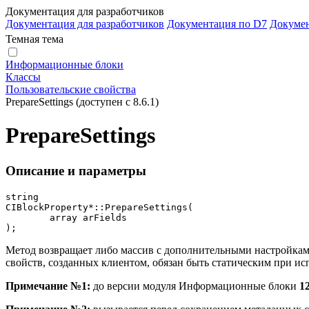
Документация для разработчиков
Документация для разработчиков
Документация по D7
Докуме
Темная тема
Информационные блоки
Классы
Пользовательские свойства
PrepareSettings (доступен с 8.6.1)
PrepareSettings
Описание и параметры
string

CIBlockProperty*::PrepareSettings(

	array arFields

);
Метод возвращает либо массив с дополнительными настройками
свойств, созданных клиентом, обязан быть статическим при ис
Примечание №1:
до версии модуля Информационные блоки
12