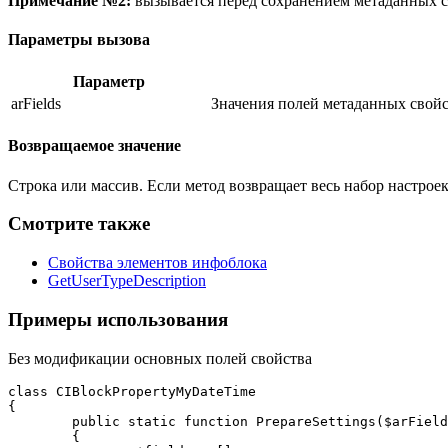
Примечание №2:
вызывается перед сохранением метаданных с
Параметры вызова
Параметр
arFields
Значения полей метаданных свойс
Возвращаемое значение
Строка или массив. Если метод возвращает весь набор настрое
Смотрите также
Свойства элементов инфоблока
GetUserTypeDescription
Примеры использования
Без модификации основных полей свойства
class CIBlockPropertyMyDateTime

{

	public static function PrepareSettings($arFields): array

	{
