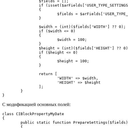
		$fields = [];

		if (isset($arFields['USER_TYPE_SETTINGS']) && is_array($arFields['USER_TYPE_SETTINGS']))

		{

			$fields = $arFields['USER_TYPE_SETTINGS'];

		}

		$width = (int)($fields['WIDTH'] ?? 0);

		if ($width <= 0)

		{

			$width = 100;

		}

		$height = (int)($fields['HEIGHT'] ?? 0);

		if ($height <= 0)

		{

			$height = 100;

		}

		return [

			'WIDTH' => $width,

			'HEIGHT' => $height

		];

	}

}
С модификацией основных полей:
class CIBlockPropertyMyDate

{

	public static function PrepareSettings($fields): array

	{
