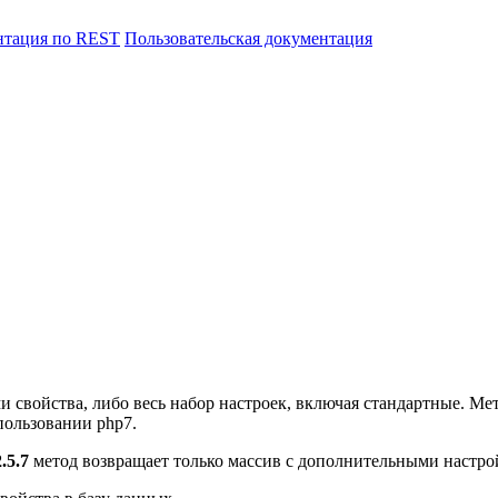
нтация по REST
Пользовательская документация
 свойства, либо весь набор настроек, включая стандартные. Ме
пользовании php7.
.5.7
метод возвращает только массив с дополнительными настро