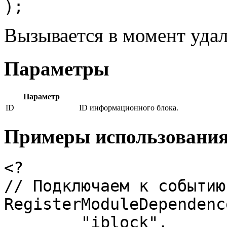
);
Вызывается в момент уда
Параметры
Параметр
ID
ID информационного блока.
Примеры использовани
<?

// Подключаем к событию
RegisterModuleDependence
	"iblock", 
