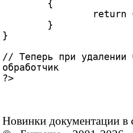
	{

		return CCatalog::Delete($ID);

	}

}

// Теперь при удалении 
обработчик

?>
Новинки документации в 