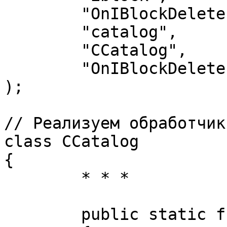
	"OnIBlockDelete", 

	"catalog", 

	"CCatalog", 

	"OnIBlockDelete"

);

// Реализуем обработчик

class CCatalog

{

	* * *

	public static function OnIBlockDelete($ID)
