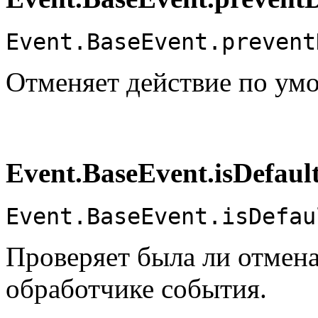
Event.BaseEvent.prevent
Отменяет действие по ум
Event.BaseEvent.isDefaul
Event.BaseEvent.isDefau
Проверяет была ли отмен
обработчике события.