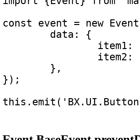
import {Event} from 'ma
const event = new Event
	data: {

		item1: '...',

		item2: '...',

	},

});

this.emit('BX.UI.Button
Event.BaseEvent.preventD