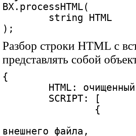
BX.processHTML(

	string HTML

);
Разбор строки HTML с вста
представлять собой объект
{

	HTML: очищенный HTML,

	SCRIPT: [

		{

			JS: строка скрипта или им
внешнего файла,
