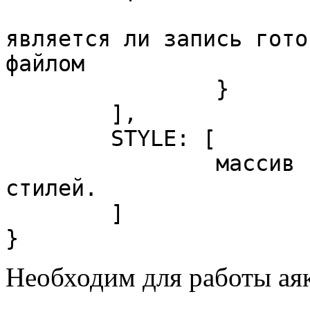
			isInternal: true|false –
является ли запись гото
файлом

		}

	],

	STYLE: [

		массив подключаемых в коде внешних 
стилей.

	]

}
Необходим для работы ая