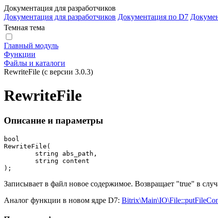
Документация для разработчиков
Документация для разработчиков
Документация по D7
Докуме
Темная тема
Главный модуль
Функции
Файлы и каталоги
RewriteFile (с версии 3.0.3)
RewriteFile
Описание и параметры
bool

RewriteFile(

	string abs_path,

	string content

);
Записывает в файл новое содержимое. Возвращает "true" в случае
Аналог функции в новом ядре D7:
Bitrix\Main\IO\File::putFileCo