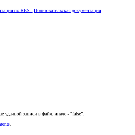
нтация по REST
Пользовательская документация
 удачной записи в файл, иначе - "false".
ntents
.