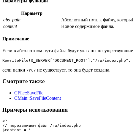
Параметры функции
Параметр
abs_path
Абсолютный путь к файлу, который
content
Новое содержимое файла.
Примечание
Если в абсолютном пути файла будут указаны несуществующие д
RewriteFile($_SERVER["DOCUMENT_ROOT"]."/ru/index.php", 
если папки
не существует, то она будет создана.
/ru/
Смотрите также
CFile::SaveFile
CMain::SaveFileContent
Примеры использования
<?

// перезапишем файл /ru/index.php

$content = '
