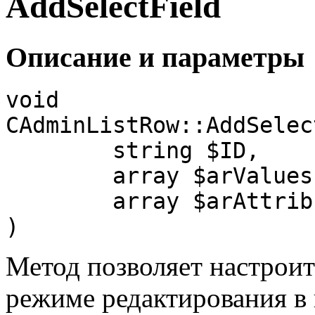
AddSelectField
Описание и параметры
void

CAdminListRow::AddSelec
	string $ID, 

	array $arValues[, 

	array $arAttributes = array()]

)
Метод позволяет настроит
режиме редактирования в