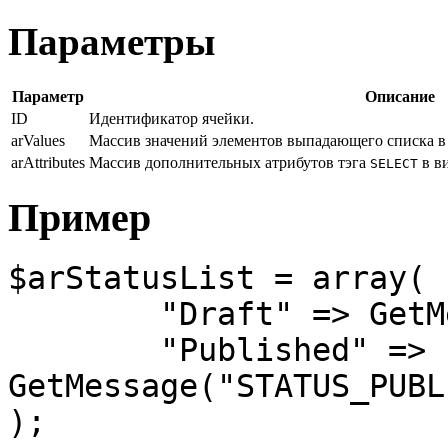
Параметры
Параметр
Описание
ID
Идентификатор ячейки.
arValues
Массив значений элементов выпадающего списка в
arAttributes
Массив дополнительных атрибутов тэга
в в
SELECT
Пример
$arStatusList = array(

	"Draft" => GetMessage("STATUS_DRAFT"),

	"Published" => 
GetMessage("STATUS_PUBL
);
