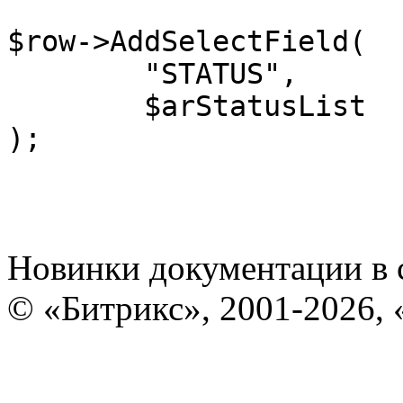
$row->AddSelectField(

	"STATUS", 

	$arStatusList

);
Новинки документации в 
© «Битрикс», 2001-2026, 