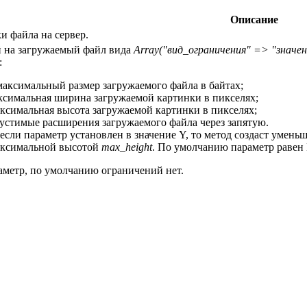
Описание
и файла на сервер.
 на загружаемый файл вида
Array("вид_ограничения" => "значени
:
максимальный размер загружаемого файла в байтах;
ксимальная ширина загружаемой картинки в пикселях;
ксимальная высота загружаемой картинки в пикселях;
устимые расширения загружаемого файла через запятую.
 если параметр установлен в значение Y, то метод создаст уме
ксимальной высотой
max_height
. По умолчанию параметр равен 
аметр, по умолчанию ограничений нет.