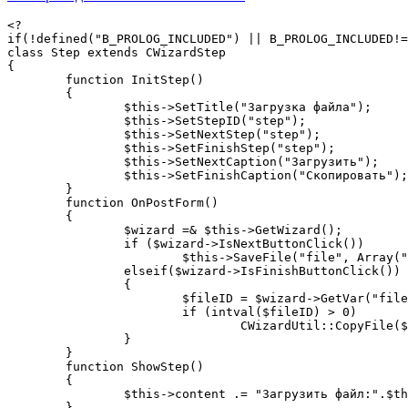
<?

if(!defined("B_PROLOG_INCLUDED") || B_PROLOG_INCLUDED!=
class Step extends CWizardStep

{

	function InitStep()

	{

		$this->SetTitle("Загрузка файла");

		$this->SetStepID("step");

		$this->SetNextStep("step");

		$this->SetFinishStep("step");

		$this->SetNextCaption("Загрузить");

		$this->SetFinishCaption("Скопировать");

	}

	function OnPostForm()

	{

		$wizard =& $this->GetWizard();

		if ($wizard->IsNextButtonClick())

			$this->SaveFile("file", Array("max_file_size" => 20*1024, "extensions" => "gif,jpg,png"));

		elseif($wizard->IsFinishButtonClick())

 		{

			$fileID = $wizard->GetVar("file");

			if (intval($fileID) > 0)

				CWizardUtil::CopyFile($fileID, "/upload_picture.gif");

		}

	}

	function ShowStep()

	{

		$this->content .= "Загрузить файл:".$this->ShowFileField("file", Array("max_file_size" => 20*1024, "size" => "25"));

	}
