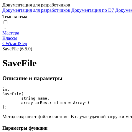
Документация для разработчиков
Документация для разработчиков
Документация по D7
Докуме
Темная тема
...
Мастера
Классы
CWizardStep
SaveFile (6.5.0)
SaveFile
Описание и параметры
int

SaveFile(

	string name,

	array arRestriction = Array()

);
Метод сохраняет файл в системе. В случае удачной загрузки ме
Параметры функции