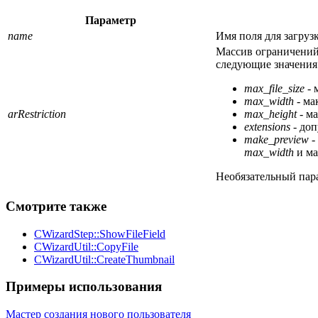
Параметр
name
Имя поля для загрузк
Массив ограничений
следующие значения
max_file_size
- 
max_width
- ма
arRestriction
max_height
- ма
extensions
- доп
make_preview
-
max_width
и ма
Необязательный пар
Смотрите также
CWizardStep::ShowFileField
CWizardUtil::CopyFile
CWizardUtil::CreateThumbnail
Примеры использования
Мастер создания нового пользователя