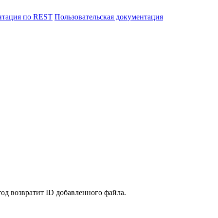
нтация по REST
Пользовательская документация
тод возвратит ID добавленного файла.