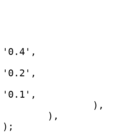
			'TODAY_POST_COEF' => '20'
			'WEEK_POST_COEF' => '10'
			'MONTH_POST_COEF' => '5'
			'TODAY_COMMENT_COEF' =>
'0.4',

			'WEEK_COMMENT_COEF' =>
'0.2',

			'MONTH_COMMENT_COEF' =>
'0.1',

		),

	),

);
