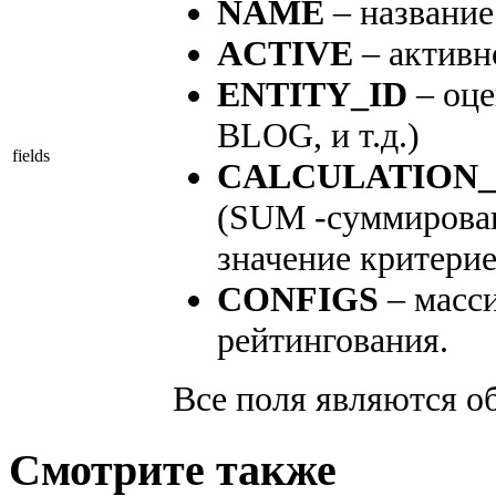
NAME
– название
ACTIVE
– активн
ENTITY_ID
– оце
BLOG, и т.д.)
fields
CALCULATION
(SUM -суммирован
значение критерие
CONFIGS
– масс
рейтингования.
Все поля являются о
Смотрите также