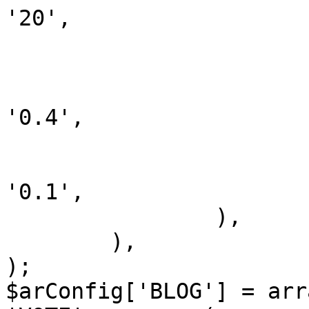
'20',

			'WEEK_TOPIC_COEF' => '10'
			'MONTH_TOPIC_COEF' => '5'
			'TODAY_POST_COEF' =>
'0.4',

			'WEEK_POST_COEF' => '0.2'
			'MONTH_POST_COEF' =>
'0.1',

		),

	),

);

$arConfig['BLOG'] = arra