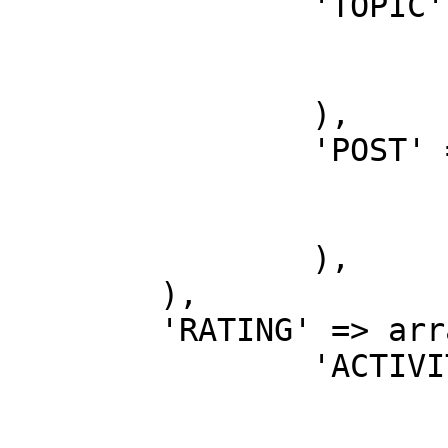
		'TOPIC' => array(

			'ACTIVE' => 'Y',
			'COEFFICIENT' => '1',
		),

		'POST' => array(

			'ACTIVE' => 'Y',
			'COEFFICIENT' => '1',
		),

	),

	'RATING' => array(

		'ACTIVITY' => array(

			'ACTIVE' => 'N',
			'TODAY_TOPIC_COEF' =>