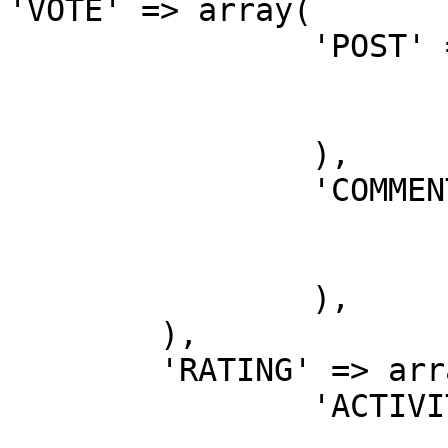
'VOTE' => array(

		'POST' => array(

			'ACTIVE' => 'Y',
			'COEFFICIENT' => '1',
		),

		'COMMENT' => array(

			'ACTIVE' => 'Y',
			'COEFFICIENT' => '1',
		),

	),

	'RATING' => array(

		'ACTIVITY' => array(

			'ACTIVE' => 'N',