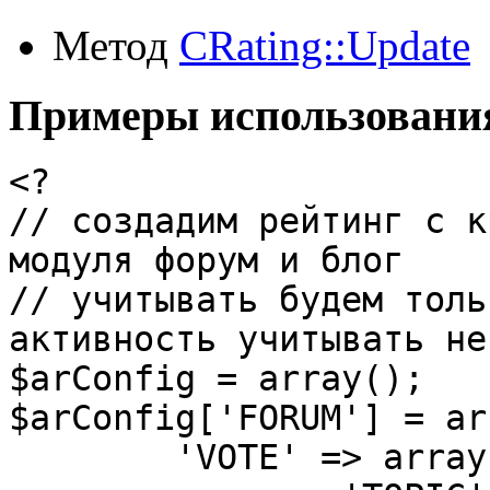
Метод
CRating::Update
Примеры использовани
<?

// создадим рейтинг с к
модуля форум и блог

// учитывать будем толь
активность учитывать не
$arConfig = array();

$arConfig['FORUM'] = arr
	'VOTE' => array(
