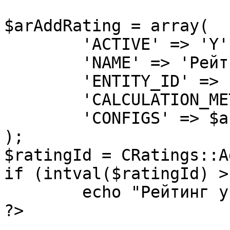
$arAddRating = array(

	'ACTIVE' => 'Y',

	'NAME' => 'Рейтинг созданный через API',

	'ENTITY_ID' => 'USER',

	'CALCULATION_METHOD' => 'SUM',

	'CONFIGS' => $arConfig

);

$ratingId = CRatings::A
if (intval($ratingId) > 
	echo "Рейтинг успешно добавлен.";

?>