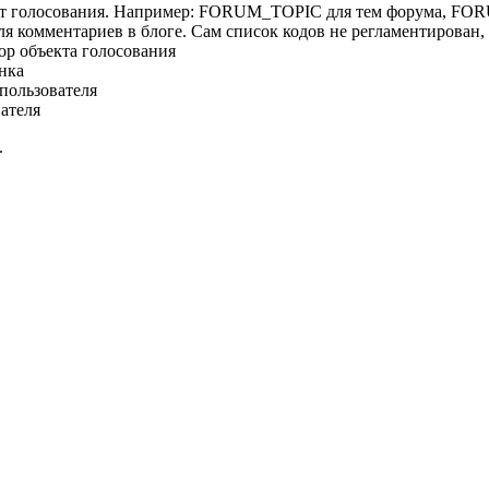
кт голосования. Например: FORUM_TOPIC для тем форума, FO
омментариев в блоге. Сам список кодов не регламентирован,
р объекта голосования
нка
пользователя
вателя
.