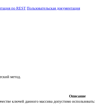
нтация по REST
Пользовательская документация
еский метод.
Описание
ачестве ключей данного массива допустимо использовать: