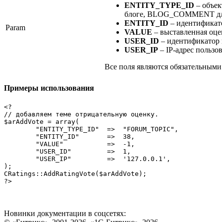
ENTITY_TYPE_ID
– объе
блоге, BLOG_COMMENT для к
ENTITY_ID
– идентификато
Param
VALUE
– выставленная оце
USER_ID
– идентификатор 
USER_IP
– IP-адрес пользо
Все поля являются обязательными
Примеры использования
<?

// добавляем теме отрицательную оценку.

$arAddVote = array(

	"ENTITY_TYPE_ID"  =>  "FORUM_TOPIC",

	"ENTITY_ID"       =>  38,

	"VALUE"           =>  -1,

	"USER_ID"         =>  1, 

	"USER_IP"         =>  '127.0.0.1',

);

CRatings::AddRatingVote($arAddVote);

?>
Новинки документации в соцсетях: