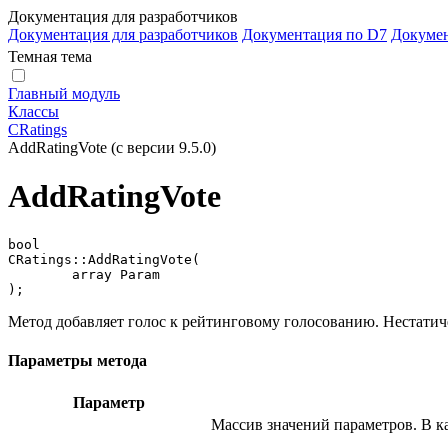
Документация для разработчиков
Документация для разработчиков
Документация по D7
Докуме
Темная тема
Главный модуль
Классы
CRatings
AddRatingVote (с версии 9.5.0)
AddRatingVote
bool

CRatings::AddRatingVote(

	array Param

);
Метод добавляет голос к рейтинговому голосованию. Нестатич
Параметры метода
Параметр
Массив значений параметров. В к