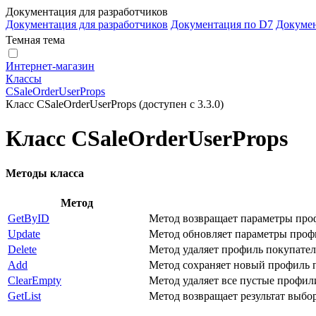
Документация для разработчиков
Документация для разработчиков
Документация по D7
Докуме
Темная тема
Интернет-магазин
Классы
CSaleOrderUserProps
Класс CSaleOrderUserProps (доступен с 3.3.0)
Класс CSaleOrderUserProps
Методы класса
Метод
GetByID
Метод возвращает параметры проф
Update
Метод обновляет параметры профил
Delete
Метод удаляет профиль покупателя
Add
Метод сохраняет новый профиль по
ClearEmpty
Метод удаляет все пустые профили 
GetList
Метод возвращает результат выбо