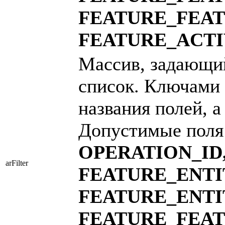
FEATURE_FEA
FEATURE_ACT
Массив, задающи
список. Ключами 
названия полей, а
Допустимые поля
OPERATION_ID
arFilter
FEATURE_ENTI
FEATURE_ENTI
FEATURE_FEA