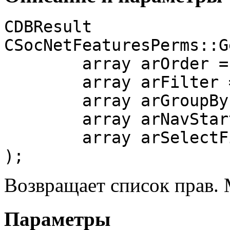
CDBResult

CSocNetFeaturesPerms::G
	array arOrder = array("ID" => "DESC"),

	array arFilter = array(),

	array arGroupBy = false,

	array arNavStartParams = false,

	array arSelectFields = array()

);
Возвращает список прав. 
Параметры