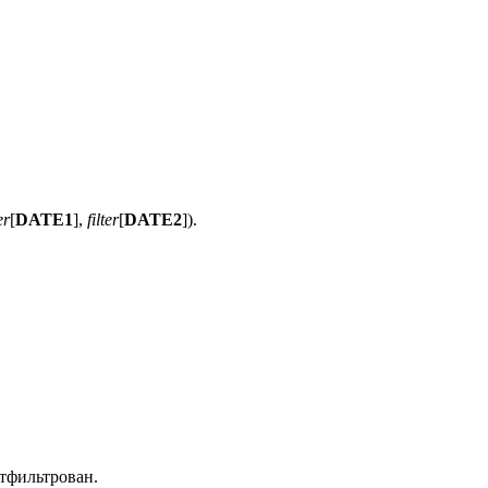
er
[
DATE1
],
filter
[
DATE2
])
.
отфильтрован.