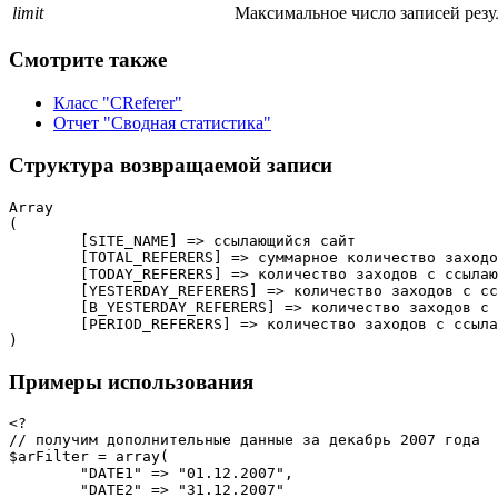
limit
Максимальное число записей резул
Смотрите также
Класс "CReferer"
Отчет "Сводная статистика"
Структура возвращаемой записи
Array

(

	[SITE_NAME] => ссылающийся сайт

	[TOTAL_REFERERS] => суммарное количество заходов с данного ссылающегося сайта

	[TODAY_REFERERS] => количество заходов с ссылающегося сайта за сегодня

	[YESTERDAY_REFERERS] => количество заходов с ссылающегося сайта за вчера

	[B_YESTERDAY_REFERERS] => количество заходов с ссылающегося сайта за позавчера

	[PERIOD_REFERERS] => количество заходов с ссыл
)
Примеры использования
<?

// получим дополнительные данные за декабрь 2007 года

$arFilter = array(

	"DATE1" => "01.12.2007",

	"DATE2" => "31.12.2007"
