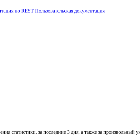
нтация по REST
Пользовательская документация
дения статистики, за последние 3 дня, а также за произвольный 