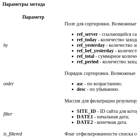
Параметры метода
Параметр
Поле для сортировки. Возможные 
ref_server
- ссылающийся са
ref_today
- количество заход
by
ref_yesterday
- количество з
ref_bef_yesterday
- количест
ref_total
- суммарное количе
ref_period
- количество зах
Порядок сортировки. Возможные 
оrder
asc
- по возрастанию;
desc
- по убыванию.
Массив для фильтрации результи
SITE_ID
- ID сайта для кот
filter
DATE1
- начальная дата;
DATE2
- конечная дата.
is_filtered
Флаг отфильтрованности списка сс