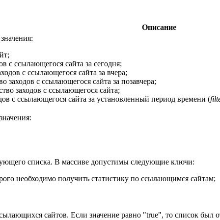
Описание
значения:
йт;
ов с ссылающегося сайта за сегодня;
аходов с ссылающегося сайта за вчера;
во заходов с ссылающегося сайта за позавчера;
ство заходов с ссылающегося сайта;
одов с ссылающегося сайта за установленный период времени
(
filt
значения:
рующего списка. В массиве допустимы следующие ключи:
орого необходимо получить статистику по ссылающимся сайтам;
ылающихся сайтов. Если значение равно "true", то список был 