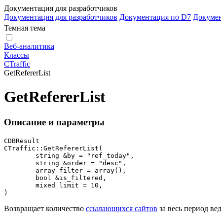
Документация для разработчиков
Документация для разработчиков
Документация по D7
Докуме
Темная тема
Веб-аналитика
Классы
CTraffic
GetRefererList
GetRefererList
Описание и параметры
CDBResult

CTraffic::GetRefererList(

	string &by = "ref_today",

	string &order = "desc",

	array filter = array(),

	bool &is_filtered,

	mixed limit = 10,

)
Возвращает количество
ссылающихся сайтов
за весь период ве