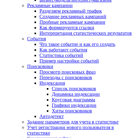
Рекламные кампании
Разделяем рекламный трафик
Создание рекламных кампаний
Пробные рекламные кампании
Как формируются ссылки
Интерпретация статистических результатов
События
Что такое событие и как его создать
Как работают события
Статистика событий
Пример настройки событий
Поисковики
Просмотр поисковых фраз
Переходы с поисковиков
Индексация
Список поисковиков
Динамика индексации
Круговая диаграмма
Графики индексации
Хиты поисковиков
Автодетект
Задание параметров для учета в статистике
Учет регистрации нового пользователя в
статистике