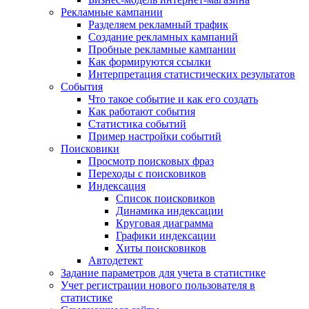
Рекламные кампании
Разделяем рекламный трафик
Создание рекламных кампаний
Пробные рекламные кампании
Как формируются ссылки
Интерпретация статистических результатов
События
Что такое событие и как его создать
Как работают события
Статистика событий
Пример настройки событий
Поисковики
Просмотр поисковых фраз
Переходы с поисковиков
Индексация
Список поисковиков
Динамика индексации
Круговая диаграмма
Графики индексации
Хиты поисковиков
Автодетект
Задание параметров для учета в статистике
Учет регистрации нового пользователя в
статистике