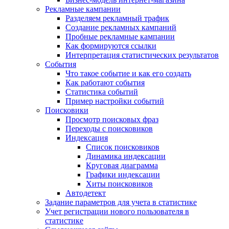
Рекламные кампании
Разделяем рекламный трафик
Создание рекламных кампаний
Пробные рекламные кампании
Как формируются ссылки
Интерпретация статистических результатов
События
Что такое событие и как его создать
Как работают события
Статистика событий
Пример настройки событий
Поисковики
Просмотр поисковых фраз
Переходы с поисковиков
Индексация
Список поисковиков
Динамика индексации
Круговая диаграмма
Графики индексации
Хиты поисковиков
Автодетект
Задание параметров для учета в статистике
Учет регистрации нового пользователя в
статистике