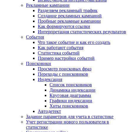
Рекламные кампании
Разделяем рекламный трафик
Создание рекламных кампаний
Пробные рекламные кампании
Как формируются ссылки
Интерпретация статистических результатов
События
Что такое событие и как его создать
Как работают события
Статистика событий
Пример настройки событий
Поисковики
Просмотр поисковых фраз
Переходы с поисковиков
Индексация
Список поисковиков
Динамика индексации
Круговая диаграмма
Графики индексации
Хиты поисковиков
Автодетект
Задание параметров для учета в статистике
Учет регистрации нового пользователя в
статистике