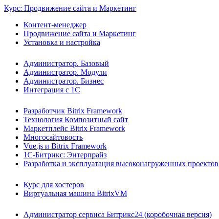
Курс: Продвижение сайта и Маркетинг
Контент-менеджер
Продвижение сайта и Маркетинг
Установка и настройка
Администратор. Базовый
Администратор. Модули
Администратор. Бизнес
Интеграция с 1С
Разработчик Bitrix Framework
Технология Композитный сайт
Маркетплейс Bitrix Framework
Многосайтовость
Vue.js и Bitrix Framework
1С-Битрикс: Энтерпрайз
Разработка и эксплуатация высоконагруженных проектов
Курс для хостеров
Виртуальная машина BitrixVM
Администратор сервиса Битрикс24 (коробочная версия)