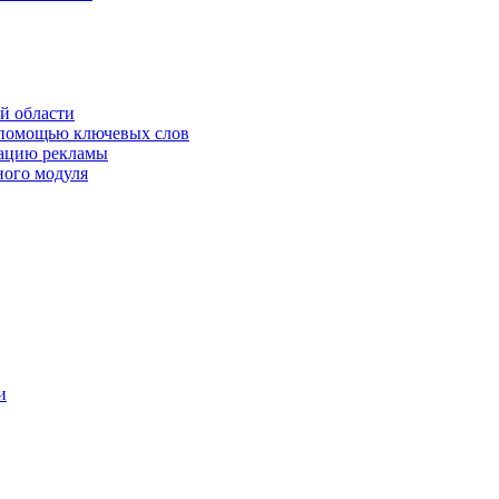
й области
 помощью ключевых слов
кацию рекламы
ного модуля
и