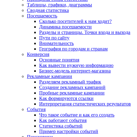
Таблицы, графики, диаграммы
Сводная статистика
Посещаемость
Сколько посетителей к нам ходит?
Динамика посещаемости
Разделы и страницы. Точки входа и выхода
Пути по сайту
Внимательность
География по городам и странам
Конверсия
Основные понятия
Как вывести нужную информацию
Бизнес-модель интернет-магазина
Рекламные кампании
Разделяем рекламный трафик
Создание рекламных кампаний
Пробные рекламные кампании
Как формируются ссылки
Интерпретация статистических результатов
События
Что такое событие и как его создать
Как работают события
Статистика событий
Пример настройки событий
Поисковики