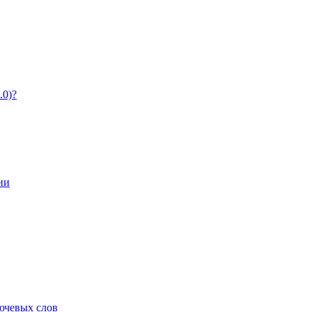
.0)?
ии
ючевых слов