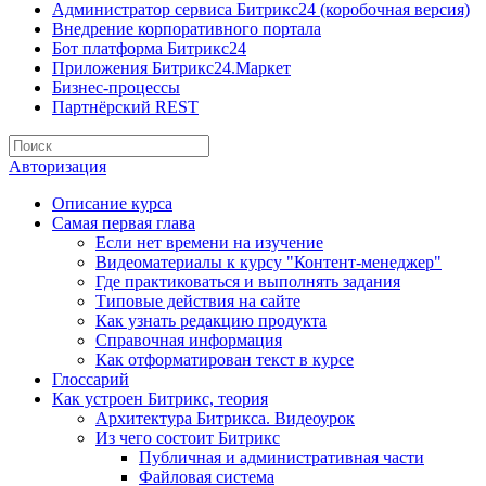
Администратор сервиса Битрикс24 (коробочная версия)
Внедрение корпоративного портала
Бот платформа Битрикс24
Приложения Битрикс24.Маркет
Бизнес-процессы
Партнёрский REST
Авторизация
Описание курса
Самая первая глава
Если нет времени на изучение
Видеоматериалы к курсу "Контент-менеджер"
Где практиковаться и выполнять задания
Типовые действия на сайте
Как узнать редакцию продукта
Справочная информация
Как отформатирован текст в курсе
Глоссарий
Как устроен Битрикс, теория
Архитектура Битрикса. Видеоурок
Из чего состоит Битрикс
Публичная и административная части
Файловая система