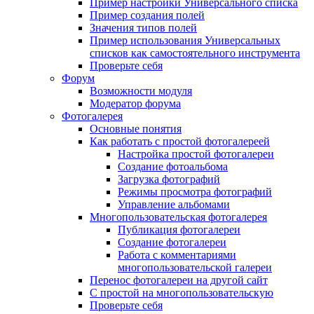
Пример настройки Универсального списка
Пример создания полей
Значения типов полей
Пример использования Универсальных
списков как самостоятельного инструмента
Проверьте себя
Форум
Возможности модуля
Модератор форума
Фотогалерея
Основные понятия
Как работать с простой фотогалереей
Настройка простой фотогалереи
Создание фотоальбома
Загрузка фотографий
Режимы просмотра фотографий
Управление альбомами
Многопользовательская фотогалерея
Публикация фотогалереи
Создание фотогалереи
Работа с комментариями
многопользовательской галереи
Перенос фотогалереи на другой сайт
С простой на многопользовательскую
Проверьте себя