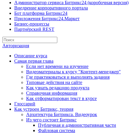
Администратор сервиса Битрикс24 (коробочная версия)
Внедрение корпоративного портала
Бот платформа Битрикс24
Приложения Битрикс24.Маркет
Бизнес-процессы
Партнёрский REST
Авторизация
Описание курса
Самая первая глава
Если нет времени на изучение
Видеоматериалы к курсу "Контент-менеджер"
Где практиковаться и выполнять задания
Типовые действия на сайте
Как узнать редакцию продукта
Справочная информация
Как отформатирован текст в курсе
Глоссарий
Как устроен Битрикс, теория
Архитектура Битрикса. Видеоурок
Из чего состоит Битрикс
Публичная и административная части
Файловая система