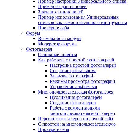
Пример настройки Универсального списка
Пример создания полей
Значения типов полей
Пример использования Универсальных
списков как самостоятельного инструмента
Проверьте себя
Форум
Возможности модуля
Модератор форума
Фотогалерея
Основные понятия
Как работать с простой фотогалереей
Настройка простой фотогалереи
Создание фотоальбома
Загрузка фотографий
Режимы просмотра фотографий
Управление альбомами
Многопользовательская фотогалерея
Публикация фотогалереи
Создание фотогалереи
Работа с комментариями
многопользовательской галереи
Перенос фотогалереи на другой сайт
С простой на многопользовательскую
Проверьте себя